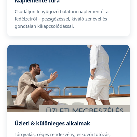
Naplemente túra
Csodáljon lenyűgöző balatoni naplementét a
fedélzetről – pezsgőzéssel, kiváló zenével és
gondtalan kikapcsolódással.
Üzleti & különleges alkalmak
Tárgyalás, céges rendezvény, esküvői fotózás,