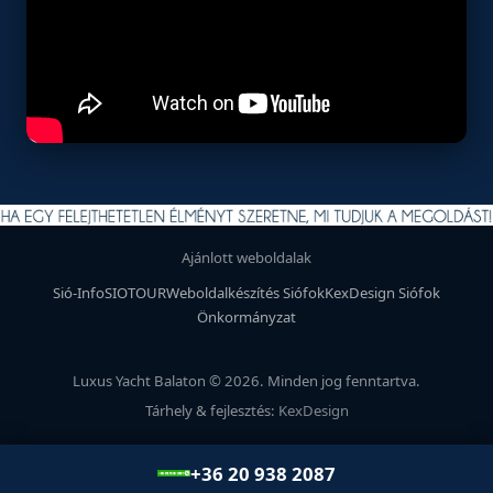
Ajánlott weboldalak
Sió-Info
SIOTOUR
Weboldalkészítés Siófok
KexDesign Siófok
Önkormányzat
Luxus Yacht Balaton © 2026. Minden jog fenntartva.
Tárhely & fejlesztés:
KexDesign
+36 20 938 2087